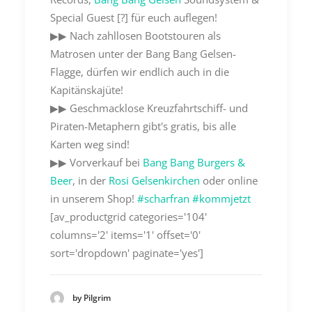
Special Guest [?] für euch auflegen!
▶︎▶︎ Nach zahllosen Bootstouren als
Matrosen unter der Bang Bang Gelsen-
Flagge, dürfen wir endlich auch in die
Kapitänskajüte!
▶︎▶︎ Geschmacklose Kreuzfahrtschiff- und
Piraten-Metaphern gibt's gratis, bis alle
Karten weg sind!
▶︎▶︎ Vorverkauf bei
Bang Bang Burgers &
Beer
, in der
Rosi Gelsenkirchen
oder online
in unserem Shop!
#scharfran
#kommjetzt
[av_productgrid categories='104'
columns='2' items='1' offset='0'
sort='dropdown' paginate='yes']
by Pilgrim